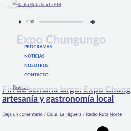
Ir al contenido
Expo Chungungo
PROGRAMAS
NOTICIAS
NOSOTROS
CONTACTO
Buscar
Fin de semana largo: Expo Chung
artesanía y gastronomía local
Deja un comentario
/
Elqui
,
La Higuera
/
Radio Ruta Norte