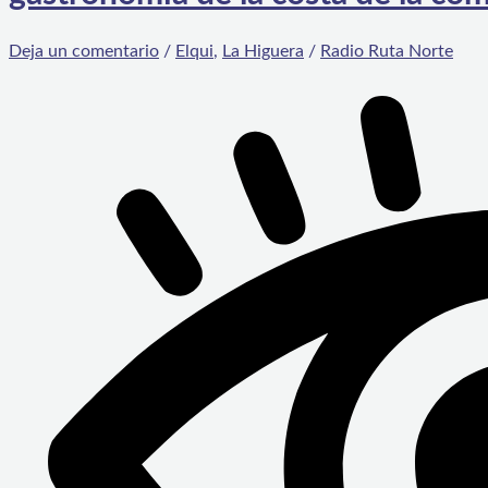
Deja un comentario
/
Elqui
,
La Higuera
/
Radio Ruta Norte