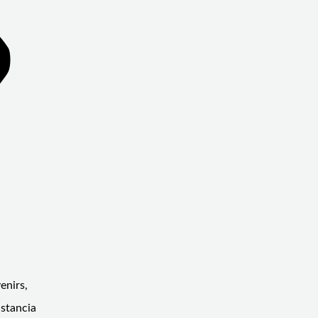
enirs,
nstancia