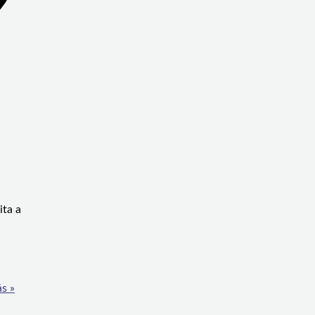
ita a
s »