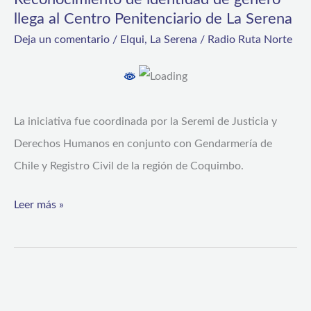
identidad
llega al Centro Penitenciario de La Serena
Choros
de
Deja un comentario
/
Elqui
,
La Serena
/
Radio Ruta Norte
género
llega
al
Centro
La iniciativa fue coordinada por la Seremi de Justicia y
Penitenciario
Derechos Humanos en conjunto con Gendarmería de
de
Chile y Registro Civil de la región de Coquimbo.
La
Leer más »
Serena
Municipio
otorga