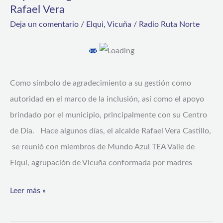
TEA
Rafael Vera
Valle
Deja un comentario
/
Elqui
,
Vicuña
/
Radio Ruta Norte
de
Elqui”
entregó
reconocimiento
Como símbolo de agradecimiento a su gestión como
al
autoridad en el marco de la inclusión, así como el apoyo
alcalde
brindado por el municipio, principalmente con su Centro
Rafael
de Día. Hace algunos días, el alcalde Rafael Vera Castillo,
Vera
se reunió con miembros de Mundo Azul TEA Valle de
Elqui, agrupación de Vicuña conformada por madres
Leer más »