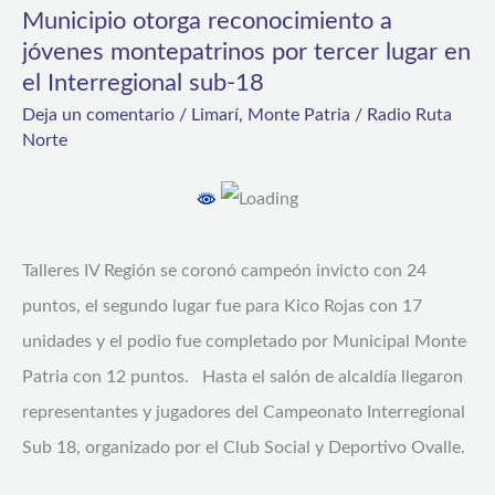
Municipio otorga reconocimiento a
reconocimiento
jóvenes montepatrinos por tercer lugar en
a
el Interregional sub-18
jóvenes
Deja un comentario
/
Limarí
,
Monte Patria
/
Radio Ruta
montepatrinos
Norte
por
tercer
lugar
Talleres IV Región se coronó campeón invicto con 24
en
puntos, el segundo lugar fue para Kico Rojas con 17
el
unidades y el podio fue completado por Municipal Monte
Interregional
Patria con 12 puntos. Hasta el salón de alcaldía llegaron
sub-
representantes y jugadores del Campeonato Interregional
18
Sub 18, organizado por el Club Social y Deportivo Ovalle.