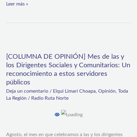
Leer más »
[COLUMNA
DE
[COLUMNA DE OPINIÓN] Mes de las y
OPINIÓN]
los Dirigentes Sociales y Comunitarios: Un
Mes
reconocimiento a estos servidores
de
públicos
las
Deja un comentario
/
Elqui Limarí Choapa
,
Opinión
,
Toda
La Región
/
Radio Ruta Norte
y
los
Dirigentes
Sociales
Agosto, el mes en que celebramos a las y los dirigentes