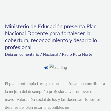
Ministerio
de
Ministerio de Educación presenta Plan
Educación
Nacional Docente para fortalecer la
presenta
cobertura, reconocimiento y desarrollo
Plan
profesional
Nacional
Deja un comentario
/
Nacional
/
Radio Ruta Norte
Docente
para
fortalecer
El plan contempla tres ejes que se enfocan en contribuir a
la
la mejora del desempeño profesional y promover una
cobertura,
mayor valoración social de los y las docentes. Todos los
reconocimiento
detalles del plan están disponibles en
y