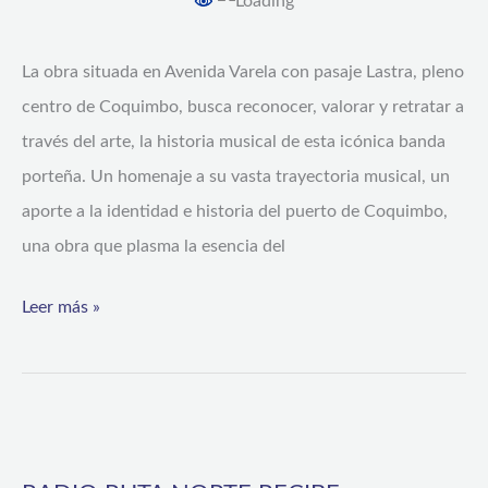
reconocimiento
con
La obra situada en Avenida Varela con pasaje Lastra, pleno
mural
centro de Coquimbo, busca reconocer, valorar y retratar a
que
través del arte, la historia musical de esta icónica banda
refleja
porteña. Un homenaje a su vasta trayectoria musical, un
su
aporte a la identidad e historia del puerto de Coquimbo,
historia
una obra que plasma la esencia del
musical
Leer más »
RADIO
RUTA