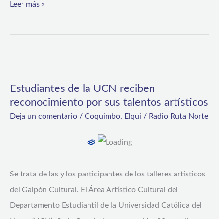
Leer más »
Estudiantes
de
Estudiantes de la UCN reciben
la
reconocimiento por sus talentos artísticos
UCN
Deja un comentario
/
Coquimbo
,
Elqui
/
Radio Ruta Norte
reciben
reconocimiento
por
sus
Se trata de las y los participantes de los talleres artísticos
talentos
del Galpón Cultural. El Área Artístico Cultural del
artísticos
Departamento Estudiantil de la Universidad Católica del