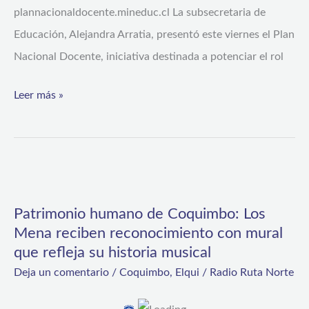
plannacionaldocente.mineduc.cl La subsecretaria de
desarrollo
Educación, Alejandra Arratia, presentó este viernes el Plan
profesional
Nacional Docente, iniciativa destinada a potenciar el rol
Leer más »
Patrimonio
humano
Patrimonio humano de Coquimbo: Los
de
Mena reciben reconocimiento con mural
Coquimbo:
que refleja su historia musical
Los
Deja un comentario
/
Coquimbo
,
Elqui
/
Radio Ruta Norte
Mena
reciben