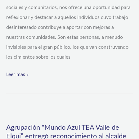
y
sociales y comunitarios, nos ofrece una oportunidad para
Comunitarios:
reflexionar y destacar a aquellos individuos cuyo trabajo
Un
desinteresado contribuye a aportar con mejoras a
reconocimiento
nuestras comunidades. Son estas personas, a menudo
a
invisibles para el gran público, los que van construyendo
estos
los cimientos sobre los cuales
servidores
públicos
Leer más »
Agrupación
“Mundo
Agrupación “Mundo Azul TEA Valle de
Azul
Elqui” entregó reconocimiento al alcalde