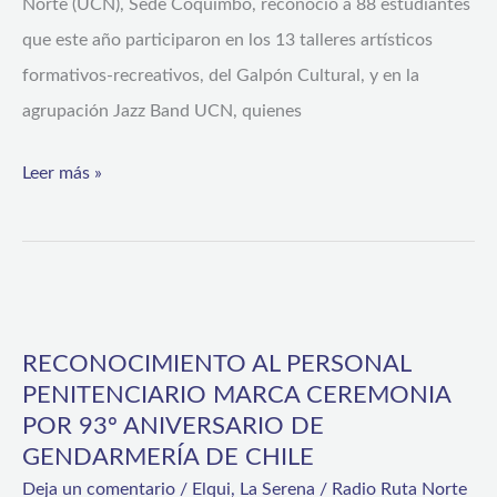
Norte (UCN), Sede Coquimbo, reconoció a 88 estudiantes
que este año participaron en los 13 talleres artísticos
formativos-recreativos, del Galpón Cultural, y en la
agrupación Jazz Band UCN, quienes
Leer más »
RECONOCIMIENTO
AL
RECONOCIMIENTO AL PERSONAL
PERSONAL
PENITENCIARIO MARCA CEREMONIA
PENITENCIARIO
POR 93º ANIVERSARIO DE
MARCA
GENDARMERÍA DE CHILE
CEREMONIA
Deja un comentario
/
Elqui
,
La Serena
/
Radio Ruta Norte