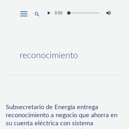
Ir
Buscar
al
contenido
reconocimiento
Subsecretario
de
Subsecretario de Energía entrega
Energía
reconocimiento a negocio que ahorra en
entrega
su cuenta eléctrica con sistema
reconocimiento