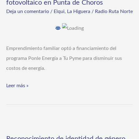
fotovoltaico en Punta de Choros
a
Deja un comentario
/
Elqui
,
La Higuera
/
Radio Ruta Norte
negocio
que
ahorra
Emprendimiento familiar optó a financiamiento del
en
programa Ponle Energía a Tu Pyme para disminuir sus
su
costos de energía.
cuenta
eléctrica
Leer más »
con
sistema
fotovoltaico
en
Reconocimiento
Punta
de
Reconocimiento de identidad de género
de