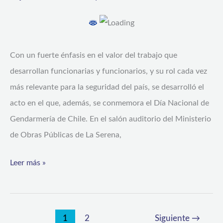
POR
93º
ANIVERSARIO
Con un fuerte énfasis en el valor del trabajo que
DE
desarrollan funcionarias y funcionarios, y su rol cada vez
GENDARMERÍA
más relevante para la seguridad del país, se desarrolló el
DE
acto en el que, además, se conmemora el Día Nacional de
CHILE
Gendarmería de Chile. En el salón auditorio del Ministerio
de Obras Públicas de La Serena,
Leer más »
1
2
Siguiente
→