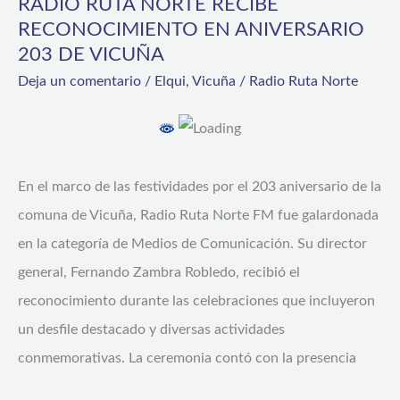
RADIO RUTA NORTE RECIBE
NORTE
RECONOCIMIENTO EN ANIVERSARIO
RECIBE
203 DE VICUÑA
RECONOCIMIENTO
Deja un comentario
/
Elqui
,
Vicuña
/
Radio Ruta Norte
EN
ANIVERSARIO
203
DE
En el marco de las festividades por el 203 aniversario de la
VICUÑA
comuna de Vicuña, Radio Ruta Norte FM fue galardonada
en la categoría de Medios de Comunicación. Su director
general, Fernando Zambra Robledo, recibió el
reconocimiento durante las celebraciones que incluyeron
un desfile destacado y diversas actividades
conmemorativas. La ceremonia contó con la presencia