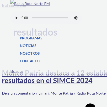
Ir al contenido
resultados
PROGRAMAS
NOTICIAS
NOSOTROS
CONTACTO
Buscar
Monte Patria destaca a 12 estab
resultados en el SIMCE 2024
Deja un comentario
/
Limarí
,
Monte Patria
/
Radio Ruta Norte