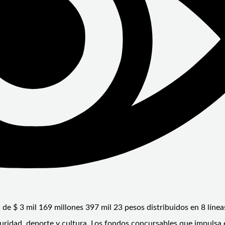
e $ 3 mil 169 millones 397 mil 23 pesos distribuidos en 8 línea
guridad, deporte y cultura. Los fondos concursables que impulsa