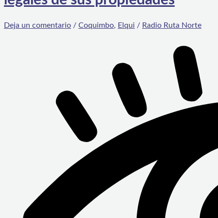
Deja un comentario
/
Coquimbo
,
Elqui
/
Radio Ruta Norte