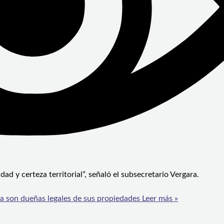
 y certeza territorial”, señaló el subsecretario Vergara.
ya son dueñas legales de sus propiedades
Leer más »