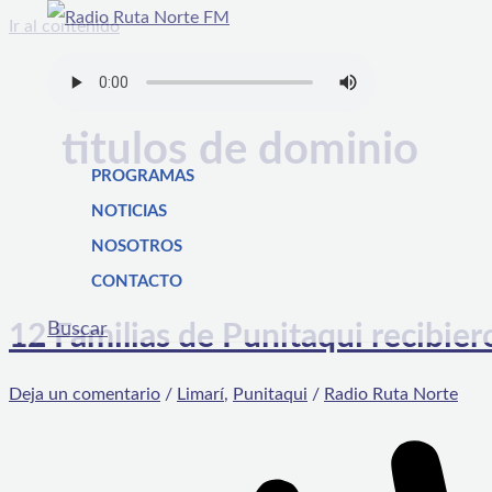
Ir al contenido
titulos de dominio
PROGRAMAS
NOTICIAS
NOSOTROS
CONTACTO
Buscar
12 Familias de Punitaqui recibier
Deja un comentario
/
Limarí
,
Punitaqui
/
Radio Ruta Norte