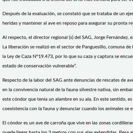
Después de la evaluación, se constató que se trataba de un ej
heridas y mantener al ave en reposo para asegurar su pronta r
Al respecto, el director regional (s) del SAG, Jorge Fernández, 
La liberación se realizó en el sector de Panguesillo, comuna de
la Ley de Caza N°19.473, por lo que su caza y captura se encue
estado de conservación vulnerable”.
Respecto de la labor del SAG ante denuncias de rescates de aves
en la convivencia natural de la fauna silvestre nativa, sin emb
este cóndor que tenía un alambre en su ala. En este sentido, es
coexistencia con la fauna y denunciar cuando los animales se e
El cóndor es un ave de carroña que vive en las zonas cordiller
puede llegar hasta los 3 metros con sus alas extendidas. Pesa al