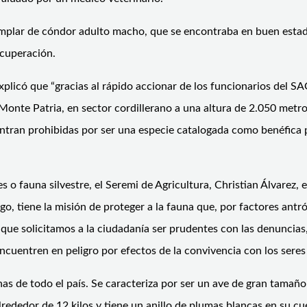
emplar de cóndor adulto macho, que se encontraba en buen estado
ecuperación.
explicó que “gracias al rápido accionar de los funcionarios del S
 Monte Patria, en sector cordillerano a una altura de 2.050 metro
ntran prohibidas por ser una especie catalogada como benéfica p
 o fauna silvestre, el Seremi de Agricultura, Christian Álvarez, 
argo, tiene la misión de proteger a la fauna que, por factores an
 que solicitamos a la ciudadanía ser prudentes con las denuncias, 
ncuentren en peligro por efectos de la convivencia con los sere
anas de todo el país. Se caracteriza por ser un ave de gran tama
rededor de 12 kilos y tiene un anillo de plumas blancas en su cuel