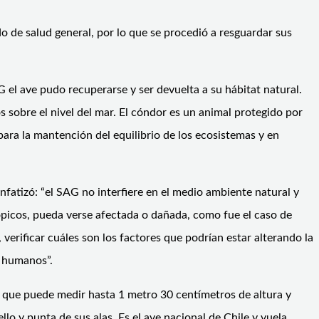
 de salud general, por lo que se procedió a resguardar sus
AG el ave pudo recuperarse y ser devuelta a su hábitat natural.
s sobre el nivel del mar. El cóndor es un animal protegido por
ara la mantención del equilibrio de los ecosistemas y en
enfatizó: “el SAG no interfiere en el medio ambiente natural y
trópicos, pueda verse afectada o dañada, como fue el caso de
verificar cuáles son los factores que podrían estar alterando la
s humanos”.
ño que puede medir hasta 1 metro 30 centímetros de altura y
lo y punta de sus alas. Es el ave nacional de Chile y vuela