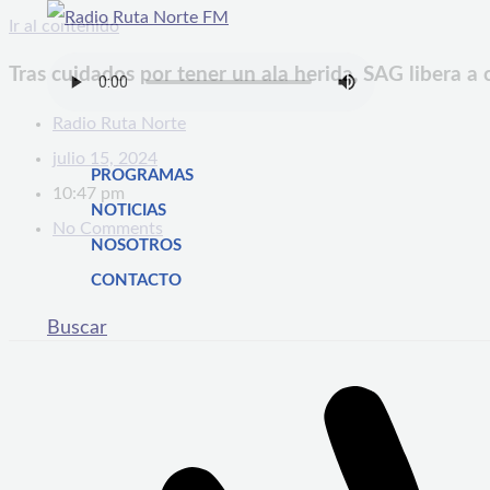
Ir al contenido
Tras cuidados por tener un ala herida, SAG libera a
Radio Ruta Norte
julio 15, 2024
PROGRAMAS
10:47 pm
NOTICIAS
No Comments
NOSOTROS
CONTACTO
Buscar