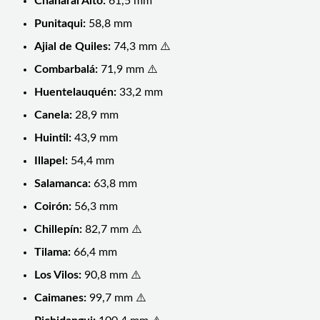
Chañaral Alto:
61,5 mm
Punitaqui:
58,8 mm
Ajial de Quiles:
74,3 mm ⚠️
Combarbalá:
71,9 mm ⚠️
Huentelauquén:
33,2 mm
Canela:
28,9 mm
Huintil:
43,9 mm
Illapel:
54,4 mm
Salamanca:
63,8 mm
Coirón:
56,3 mm
Chillepín:
82,7 mm ⚠️
Tilama:
66,4 mm
Los Vilos:
90,8 mm ⚠️
Caimanes:
99,7 mm ⚠️