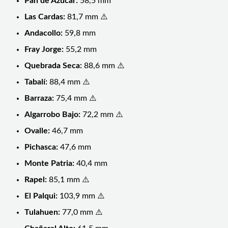
Pan de Azúcar:
58,5 mm
Las Cardas:
81,7 mm ⚠️
Andacollo:
59,8 mm
Fray Jorge:
55,2 mm
Quebrada Seca:
88,6 mm ⚠️
Tabalí:
88,4 mm ⚠️
Barraza:
75,4 mm ⚠️
Algarrobo Bajo:
72,2 mm ⚠️
Ovalle:
46,7 mm
Pichasca:
47,6 mm
Monte Patria:
40,4 mm
Rapel:
85,1 mm ⚠️
El Palqui:
103,9 mm ⚠️
Tulahuen:
77,0 mm ⚠️