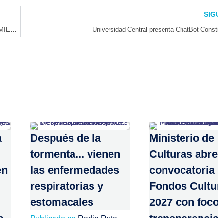
SIG
CORFO RETOMA ENCUENTRO DE ECOSISTEMAS DE EMPRENDIMIENTOS Y DESTACA RESULTADOS EN GÉNERO Y DESPLIEGUE TERRITORIAL EN UNA DÉCADA
Universidad Central presenta ChatBot Consti
a
Después de la
Ministerio de 
tormenta... vienen
Culturas abre
en
las enfermedades
convocatoria
respiratorias y
Fondos Cultu
estomacales
2027 con foc