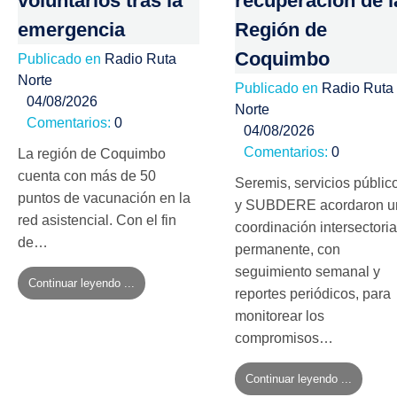
voluntarios tras la
recuperación de l
emergencia
Región de
Coquimbo
Publicado en
Radio Ruta
Norte
Publicado en
Radio Ruta
04/08/2026
Norte
Comentarios:
0
04/08/2026
Comentarios:
0
La región de Coquimbo
cuenta con más de 50
Seremis, servicios públic
puntos de vacunación en la
y SUBDERE acordaron u
red asistencial. Con el fin
coordinación intersectoria
de…
permanente, con
seguimiento semanal y
Continuar leyendo ...
reportes periódicos, para
monitorear los
compromisos…
Continuar leyendo ...