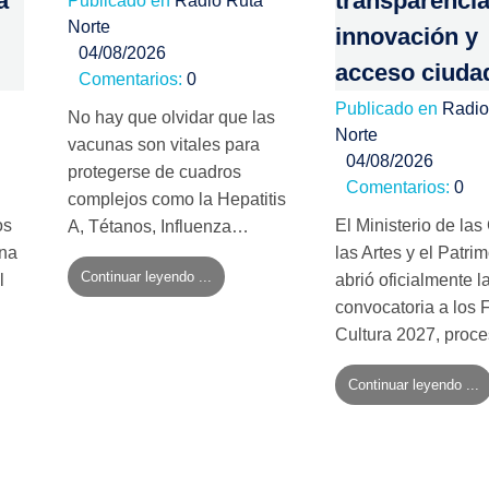
a
transparencia
Publicado en
Radio Ruta
Norte
innovación y
04/08/2026
acceso ciuda
Comentarios:
0
Publicado en
Radio
No hay que olvidar que las
Norte
vacunas son vitales para
04/08/2026
protegerse de cuadros
Comentarios:
0
complejos como la Hepatitis
os
El Ministerio de las
A, Tétanos, Influenza…
na
las Artes y el Patri
Continuar leyendo ...
l
abrió oficialmente l
convocatoria a los
Cultura 2027, pro
Continuar leyendo ...