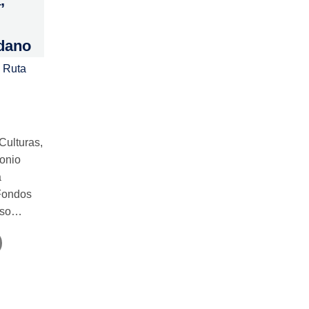
,
dano
 Ruta
 Culturas,
monio
a
 Fondos
ceso…