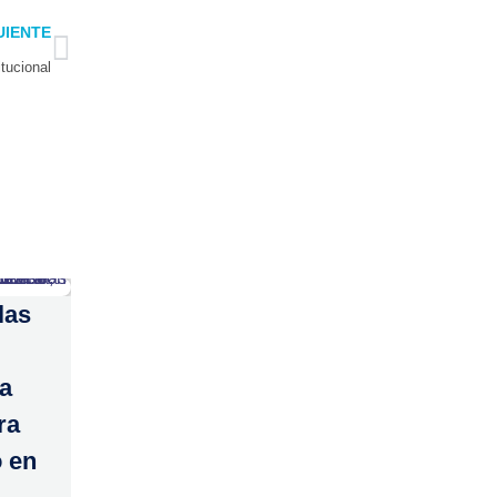
Next
UIENTE
tucional
las
 a
ra
o en