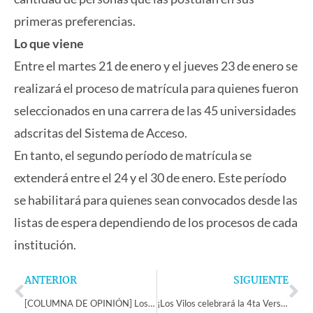
primeras preferencias.
Lo que viene
Entre el martes 21 de enero y el jueves 23 de enero se
realizará el proceso de matrícula para quienes fueron
seleccionados en una carrera de las 45 universidades
adscritas del Sistema de Acceso.
En tanto, el segundo período de matrícula se
extenderá entre el 24 y el 30 de enero. Este período
se habilitará para quienes sean convocados desde las
listas de espera dependiendo de los procesos de cada
institución.
Prev
Ne
ANTERIOR
SIGUIENTE
[COLUMNA DE OPINIÓN] Los resultados PAES 2025, ¿son un reflejo de los determinantes sociales de la salud?
¡Los Vilos celebrará la 4ta Versión de la Carbonada de Locos Más Grande de Chile!