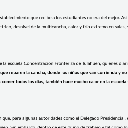
stablecimiento que recibe a los estudiantes no era del mejor. Así
trico, desnivel de la multicancha, calor y frío extremo en salas,
es de la escuela Concentración Fronteriza de Tulahuén, quienes d
que reparen la cancha, donde los niños que van corriendo y no
 comer todos los días, también hace mucho calor en la escuela 
ón que, para algunas autoridades como el Delegado Presidencial, 
gen. Sin embargo, dentro de este grupo de trabajo y tal como lo 