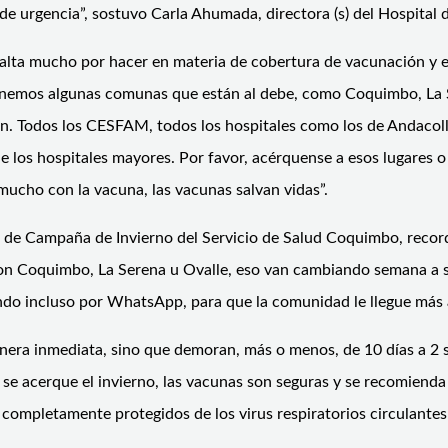
 de urgencia”, sostuvo Carla Ahumada, directora (s) del Hospital 
falta mucho por hacer en materia de cobertura de vacunación y e
“tenemos algunas comunas que están al debe, como Coquimbo, La
n. Todos los CESFAM, todos los hospitales como los de Andacollo
 los hospitales mayores. Por favor, acérquense a esos lugares o
mucho con la vacuna, las vacunas salvan vidas”.
o de Campaña de Invierno del Servicio de Salud Coquimbo, recor
on Coquimbo, La Serena u Ovalle, eso van cambiando semana a s
ndo incluso por WhatsApp, para que la comunidad le llegue más 
era inmediata, sino que demoran, más o menos, de 10 días a 2 se
e acerque el invierno, las vacunas son seguras y se recomienda e
completamente protegidos de los virus respiratorios circulante