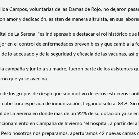
lda Campos, voluntarias de las Damas de Rojo, no dejaron pasar
on amor y dedicación, asisten de manera altruista, en sus labores
 de La Serena, “es indispensable destacar el rol histórico que ha
jor en el control de enfermedades prevenibles y que cambia la
de lo adecuado y de la seguridad y eficacia de las vacunas, así q
campaña y junto a su madre, fueron parte de los asistentes que 
erno que ya se avecina.
 de los grupos de riesgo que son motivo de estos esfuerzos sanita
a cobertura esperada de inmunización, llegando solo al 84%. Sin e
l de La Serena en donde más de un 92% de su dotación ya se enc
uncionamiento en Campaña de Invierno “el hospital, a partir del
r. Pero nosotros nos preparamos, aperturamos 42 nuevas camas q