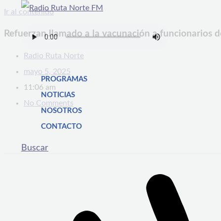
Ir al contenido
Refuerzan llamado a la vacunación a funcionarios d
Radio Ruta Norte
mayo 5, 2025
PROGRAMAS
11:06 am
NOTICIAS
No Comments
NOSOTROS
CONTACTO
Buscar