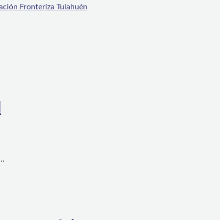
ación Fronteriza Tulahuén
l
a…