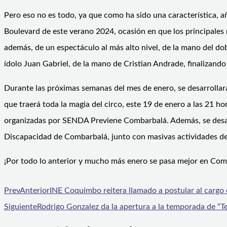
Pero eso no es todo, ya que como ha sido una característica, añ
Boulevard de este verano 2024, ocasión en que los principales r
además, de un espectáculo al más alto nivel, de la mano del dobl
ídolo Juan Gabriel, de la mano de Cristian Andrade, finalizand
Durante las próximas semanas del mes de enero, se desarrollarán
que traerá toda la magia del circo, este 19 de enero a las 21 
organizadas por SENDA Previene Combarbalá. Además, se desarrol
Discapacidad de Combarbalá, junto con masivas actividades dep
¡Por todo lo anterior y mucho más enero se pasa mejor en Com
Prev
Anterior
INE Coquimbo reitera llamado a postular al cargo 
Siguiente
Rodrigo Gonzalez da la apertura a la temporada de “