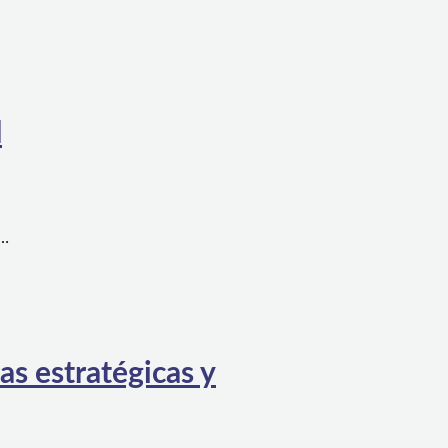
l
a…
as estratégicas y