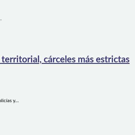
…
rritorial, cárceles más estrictas
licías y…