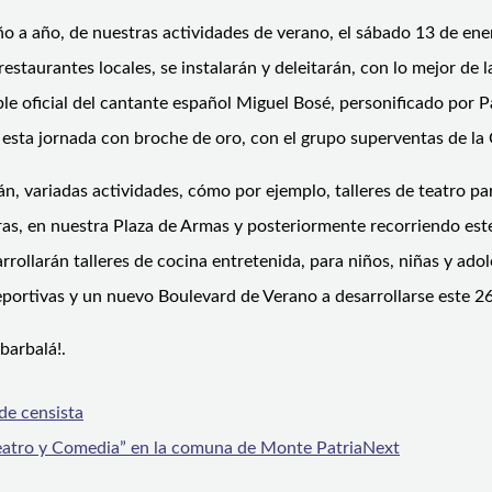
o a año, de nuestras actividades de verano, el sábado 13 de ener
estaurantes locales, se instalarán y deleitarán, con lo mejor de 
e oficial del cantante español Miguel Bosé, personificado por Pabl
o esta jornada con broche de oro, con el grupo superventas de la
, variadas actividades, cómo por ejemplo, talleres de teatro para
horas, en nuestra Plaza de Armas y posteriormente recorriendo es
larán talleres de cocina entretenida, para niños, niñas y adole
ortivas y un nuevo Boulevard de Verano a desarrollarse este 26 
barbalá!.
de censista
Teatro y Comedia” en la comuna de Monte Patria
Next