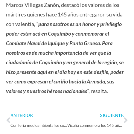
Marcos Villegas Zanón, destacó los valores de los
mártires quienes hace 145 años entregaron su vida
con valentía,
“para nosotros es un honor y privilegio
poder estar acá en Coquimbo y conmemorar el
Combate Naval de Iquique y Punta Gruesa. Para
nosotros es de mucha importancia de ver que la
ciudadanía de Coquimbo y en general de la región, se
hizo presente aquí en el día hoy en este desfile, poder
ver como expresan el cariño hacia la Armada, sus
valores y nuestros héroes nacionales
”, resalta.
Prev
Ne
ANTERIOR
SIGUIENTE
Con feria medioambiental se conmemoró el Día Mundial de las Abejas en la comuna de Vicuña
Vicuña conmemora los 145 años del Combate Naval de Iquique con acto y desfile