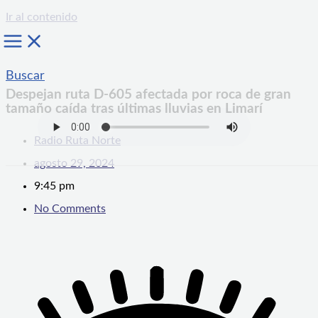
Ir al contenido
Buscar
Despejan ruta D-605 afectada por roca de gran
tamaño caída tras últimas lluvias en Limarí
Radio Ruta Norte
agosto 29, 2024
9:45 pm
No Comments