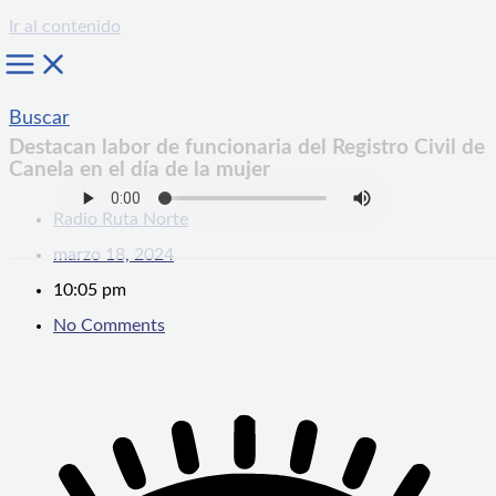
Ir al contenido
Buscar
Destacan labor de funcionaria del Registro Civil de
Canela en el día de la mujer
Radio Ruta Norte
marzo 18, 2024
10:05 pm
No Comments