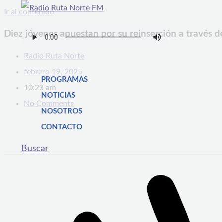
Ir al contenido
Diez jóvenes apuestan por su reinserción a través de
Radio Ruta Norte
febrero 19, 2025
PROGRAMAS
10:23 am
NOTICIAS
No Comments
NOSOTROS
CONTACTO
Buscar