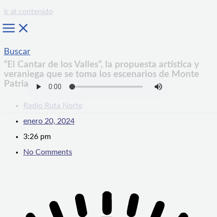
Ir al contenido
Buscar
“El Cantar de los Valles”, la propuesta artística y
veraniega que se toma los escenarios de Monte
Patria
Radio Ruta Norte
enero 20, 2024
3:26 pm
No Comments