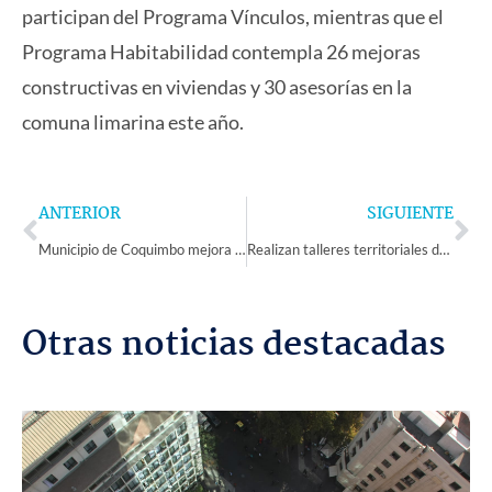
participan del Programa Vínculos, mientras que el
Programa Habitabilidad contempla 26 mejoras
constructivas en viviendas y 30 asesorías en la
comuna limarina este año.
Prev
Ne
ANTERIOR
SIGUIENTE
Municipio de Coquimbo mejora caminos interiores de Tongoy y vía de conexión con Puerto Aldea
Realizan talleres territoriales de emergencia en puntos estratégicos de la comuna de Vicuña
Otras noticias destacadas