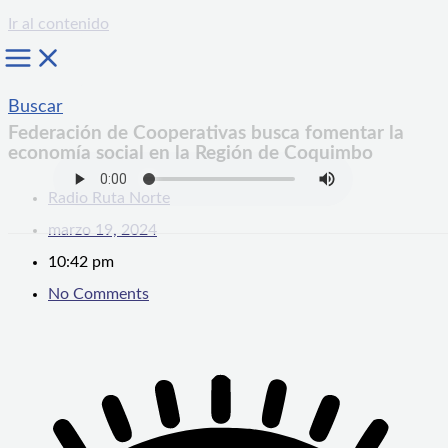
Ir al contenido
Buscar
Federación de Cooperativas busca fomentar la
economía social en la Región de Coquimbo
Radio Ruta Norte
marzo 19, 2024
10:42 pm
No Comments