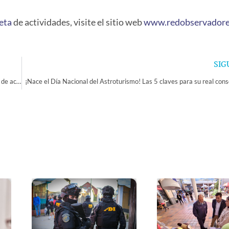
eta
de actividades, visite el sitio web
www.redobservadore
SIG
Mineduc inicia etapa de consulta abierta a la ciudadanía sobre propuesta de actualización curricular de 1° básico a 2° medio
¡Nace el Día Nacional del Astroturismo! Las 5 claves para su real cons