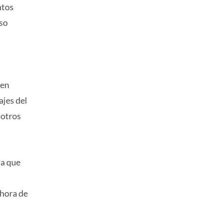
ntos
oso
uen
ajes del
 otros
na que
 hora de