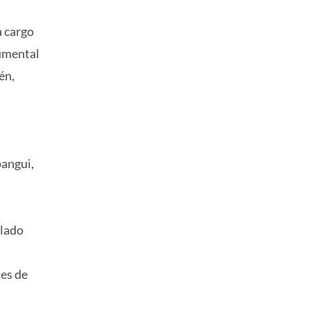
a cargo
cumental
én,
pangui,
ilado
tes de