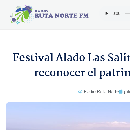
Ir
al
contenido
Festival Alado Las Sal
reconocer el patri
Radio Ruta Norte
jul