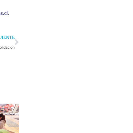
s.cl
.
Next
UIENTE
olidación