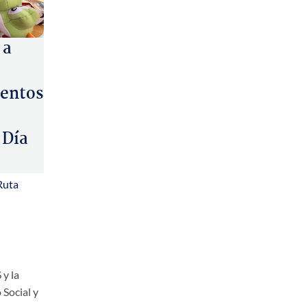
 a
entos
 Día
Ruta
 y la
 Social y