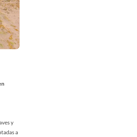
en
aves y
ptadas a