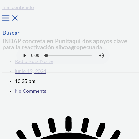
Ir al contenido
Buscar
INDAP concreta en Punitaqui dos apoyos clave
para la reactivación silvoagropecuaria
Radio Ruta Norte
junio 19, 2024
10:35 pm
No Comments