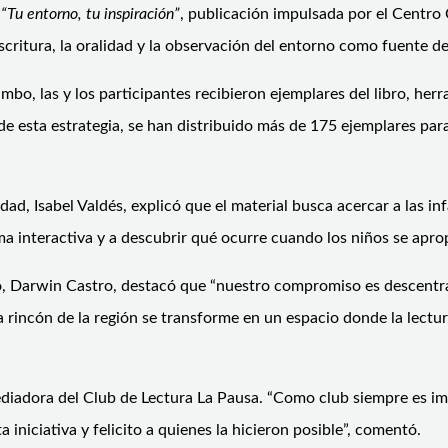
o
“Tu entorno, tu inspiración”
, publicación impulsada por el Centro 
escritura, la oralidad y la observación del entorno como fuente de
bo, las y los participantes recibieron ejemplares del libro, her
 esta estrategia, se han distribuido más de 175 ejemplares para 
ad, Isabel Valdés, explicó que el material busca acercar a las infa
ma interactiva y a descubrir qué ocurre cuando los niños se apropi
nio, Darwin Castro, destacó que “nuestro compromiso es descentral
incón de la región se transforme en un espacio donde la lectura
ediadora del Club de Lectura La Pausa. “Como club siempre es i
iniciativa y felicito a quienes la hicieron posible”, comentó.