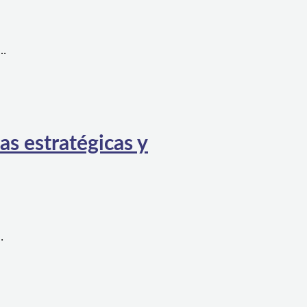
a…
as estratégicas y
…