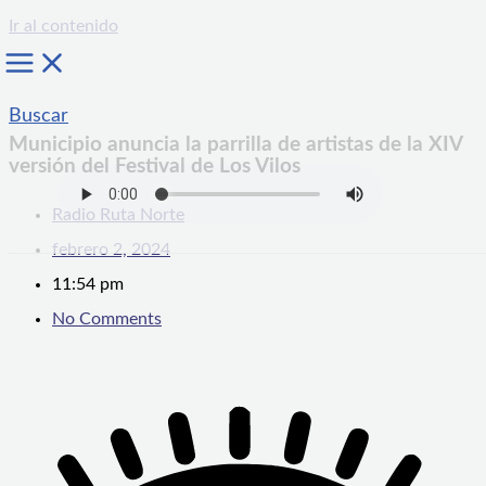
Ir al contenido
Buscar
Municipio anuncia la parrilla de artistas de la XIV
versión del Festival de Los Vilos
Radio Ruta Norte
febrero 2, 2024
11:54 pm
No Comments