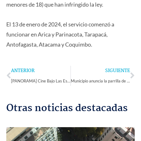
menores de 18) que han infringido la ley.
El 13 de enero de 2024, el servicio comenzó a
funcionar en Arica y Parinacota, Tarapacá,
Antofagasta, Atacama y Coquimbo.
Prev
Ne
ANTERIOR
SIGUIENTE
[PANORAMA] Cine Bajo Las Estrellas en playa de Peñuelas
Municipio anuncia la parrilla de artistas de la XIV versión del Festival de Los Vilos
Otras noticias destacadas