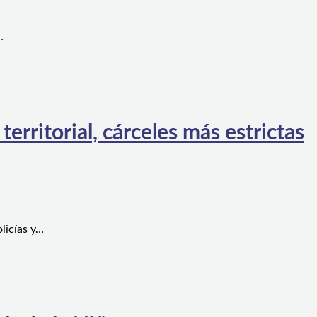
…
rritorial, cárceles más estrictas
licías y…