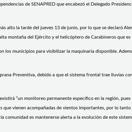
en dependencias de SENAPRED que encabezó el Delegado Presidenc
s alto la tarde del jueves 13 de junio, por lo que se declaró Ale
alta montaña del Ejército y el helicóptero de Carabineros que e
 los municipios para visibilizar la maquinaria disponible. Ademá
rana Preventiva, debido a que el sistema frontal trae lluvias co
xistirá ”un monitoreo permanente específico en la región, pues e
s que vienen acompañadas de vientos importantes, por lo tanto s
a la comunidad es mantenerse alerta a la evolución de este siste