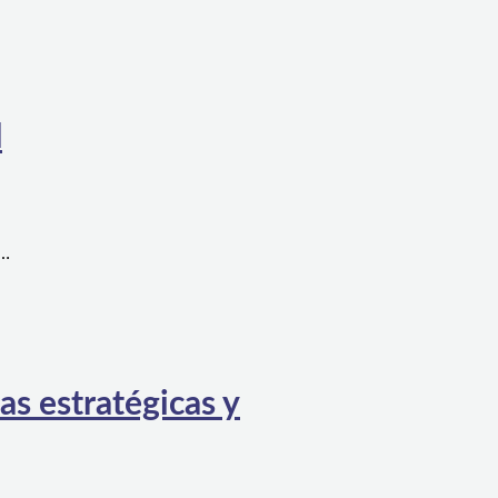
l
a…
as estratégicas y