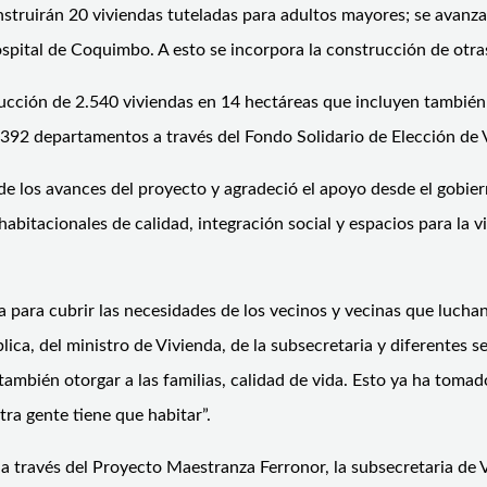
nstruirán 20 viviendas tuteladas para adultos mayores; se avanz
ospital de Coquimbo. A esto se incorpora la construcción de otr
cción de 2.540 viviendas en 14 hectáreas que incluyen también u
rán 392 departamentos a través del Fondo Solidario de Elección 
e los avances del proyecto y agradeció el apoyo desde el gobier
bitacionales de calidad, integración social y espacios para la v
 para cubrir las necesidades de los vecinos y vecinas que lucha
lica, del ministro de Vivienda, de la subsecretaria y diferentes
e también otorgar a las familias, calidad de vida. Esto ya ha to
tra gente tiene que habitar”.
 través del Proyecto Maestranza Ferronor, la subsecretaria de Vi