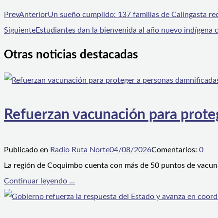
Prev
Anterior
Un sueño cumplido: 137 familias de Calingasta re
Siguiente
Estudiantes dan la bienvenida al año nuevo indígena co
Otras noticias destacadas
Refuerzan vacunación para proteg
Publicado en
Radio Ruta Norte
04/08/2026
Comentarios:
0
La región de Coquimbo cuenta con más de 50 puntos de vacunaci
Continuar leyendo ...