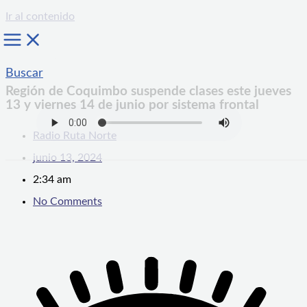
Ir al contenido
Buscar
Región de Coquimbo suspende clases este jueves
13 y viernes 14 de junio por sistema frontal
Radio Ruta Norte
junio 13, 2024
2:34 am
No Comments