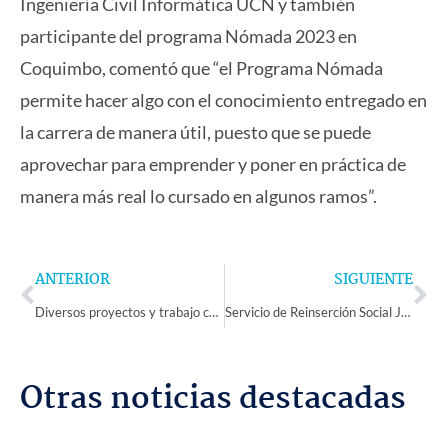
Ingeniería Civil Informática UCN y también
participante del programa Nómada 2023 en
Coquimbo, comentó que “el Programa Nómada
permite hacer algo con el conocimiento entregado en
la carrera de manera útil, puesto que se puede
aprovechar para emprender y poner en práctica de
manera más real lo cursado en algunos ramos”.
Prev
Ne
ANTERIOR
SIGUIENTE
Diversos proyectos y trabajo conjunto con dirigentes fomentan el desarrollo de Tierras Blancas
Servicio de Reinserción Social Juvenil finaliza en La Serena ciclo de talleres de mediación penal adolescente
Otras noticias destacadas