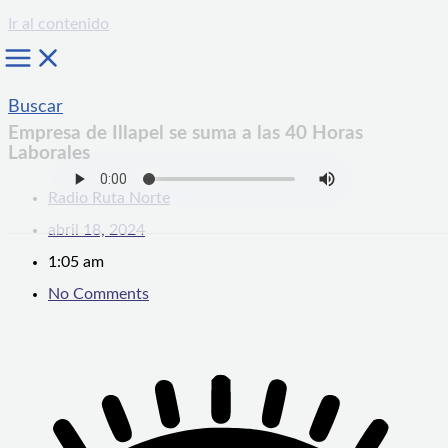
Ir al contenido
Buscar
Empresa de Illapel se suma a las 40 Horas
Laborales
Radio Ruta Norte
abril 18, 2024
1:05 am
No Comments