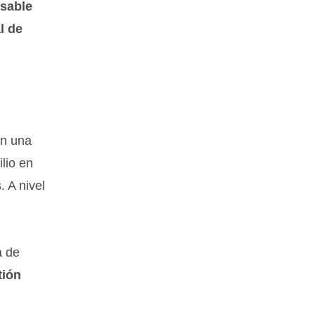
rsable
l de
en una
lio en
. A nivel
a de
tión