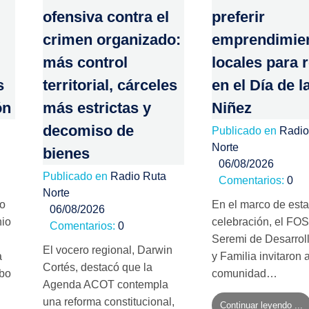
ofensiva contra el
preferir
crimen organizado:
emprendimie
más control
locales para 
s
territorial, cárceles
en el Día de l
ón
más estrictas y
Niñez
decomiso de
Publicado en
Radio
Norte
bienes
06/08/2026
Publicado en
Radio Ruta
Comentarios:
0
Norte
no
En el marco de esta
06/08/2026
nio
celebración, el FOS
Comentarios:
0
Seremi de Desarroll
El vocero regional, Darwin
a
y Familia invitaron a
Cortés, destacó que la
mbo
comunidad…
Agenda ACOT contempla
una reforma constitucional,
Continuar leyendo ...