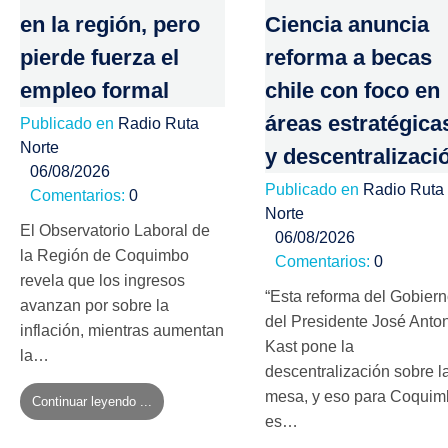
en la región, pero
Ciencia anuncia
pierde fuerza el
reforma a becas
empleo formal
chile con foco en
áreas estratégica
Publicado en
Radio Ruta
Norte
y descentralizaci
06/08/2026
Publicado en
Radio Ruta
Comentarios:
0
Norte
El Observatorio Laboral de
06/08/2026
la Región de Coquimbo
Comentarios:
0
revela que los ingresos
“Esta reforma del Gobier
avanzan por sobre la
del Presidente José Anto
inflación, mientras aumentan
Kast pone la
la…
descentralización sobre l
mesa, y eso para Coqui
Continuar leyendo ...
es…