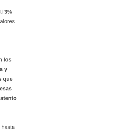
al
3%
alores
n los
a y
s que
resas
 atento
r hasta