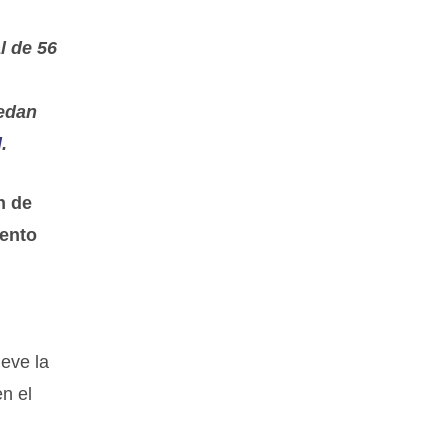
l de 56
edan
l
.
n de
iento
eve la
n el