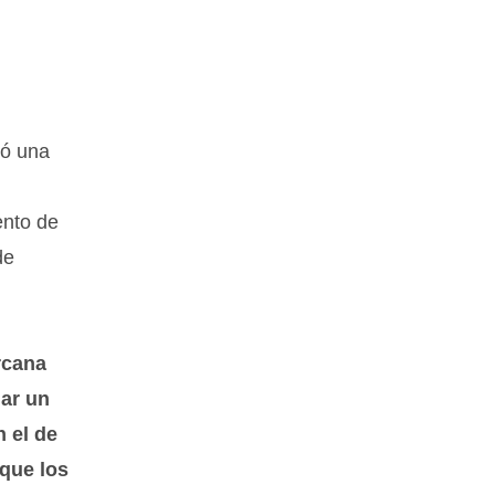
ió una
ento de
de
rcana
ar un
 el de
 que los