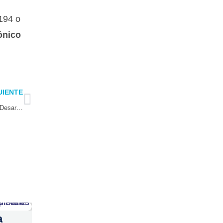
194 o
ónico
Next
UIENTE
UCN ejecutará cinco proyectos con aportes del Fondo de Fomento al Desarrollo Científico y Tecnológico FONDEF
a