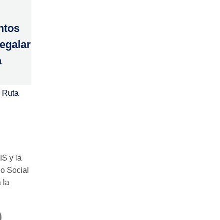
ntos
regalar
a
 Ruta
IS y la
o Social
 la