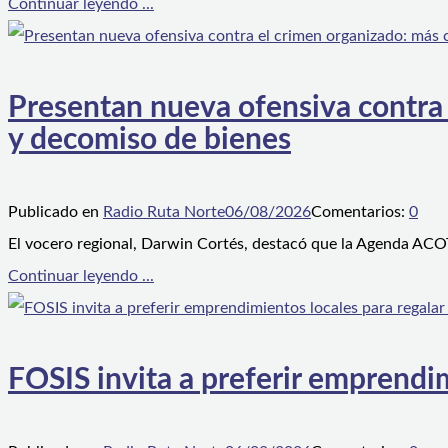
Continuar leyendo ...
Presentan nueva ofensiva contra e
y decomiso de bienes
Publicado en
Radio Ruta Norte
06/08/2026
Comentarios:
0
El vocero regional, Darwin Cortés, destacó que la Agenda ACOT
Continuar leyendo ...
FOSIS invita a preferir emprendim