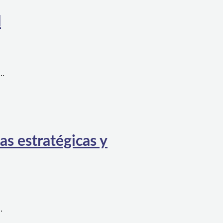
l
a…
as estratégicas y
…