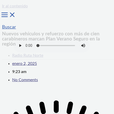
Ir al contenido
Buscar
Nuevos vehículos y refuerzo con más de cien
carabineros marcan Plan Verano Seguro en la
región
Radio Ruta Norte
enero 2, 2025
9:23 am
No Comments