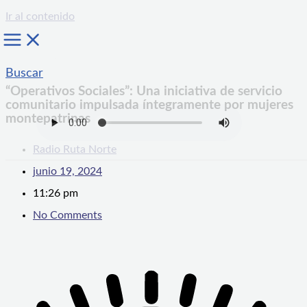
Ir al contenido
Buscar
“Operativos Sociales”: Una iniciativa de servicio
comunitario impulsada íntegramente por mujeres
montepatrinas
Radio Ruta Norte
junio 19, 2024
11:26 pm
No Comments